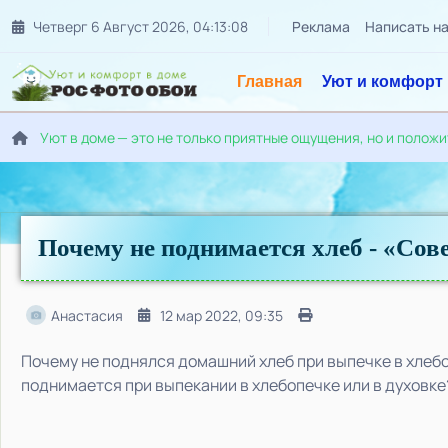
Четверг 6 Август 2026
,
04
:
13
:
10
Реклама
Написать н
Главная
Уют и комфорт
Уют в доме — это не только приятные ощущения, но и полож
Почему не поднимается хлеб - «Сов
Анастасия
12 мар 2022, 09:35
Почему не поднялся домашний хлеб при выпечке в хлебо
поднимается при выпекании в хлебопечке или в духовке