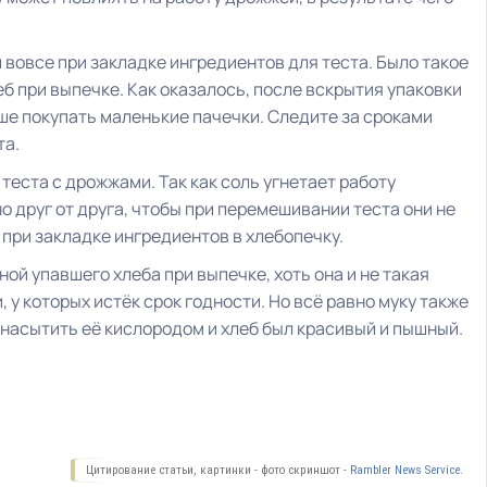
вовсе при закладке ингредиентов для теста. Было такое
еб при выпечке. Как оказалось, после вскрытия упаковки
ше покупать маленькие пачечки. Следите за сроками
та.
еста с дрожжами. Так как соль угнетает работу
о друг от друга, чтобы при перемешивании теста они не
при закладке ингредиентов в хлебопечку.
ой упавшего хлеба при выпечке, хоть она и не такая
 у которых истёк срок годности. Но всё равно муку также
 насытить её кислородом и хлеб был красивый и пышный.
Цитирование статьи, картинки - фото скриншот -
Rambler News Service.