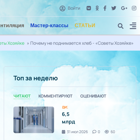
Войти
ентиляция
Мастер-классы
СТАТЬИ
еты Хозяйке
» Почему не поднимается хлеб - «Советы Хозяйке»
Топ за неделю
ЧИТАЮТ
КОММЕНТИРУЮТ
ОЦЕНИВАЮТ
ДИЗАЙН ИНТЕРЬЕРА / УЮТ И КОМФОРТ
6,5
млрд
тенге
31 июл 2026
0
60
из