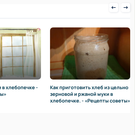
бопечке -
Как приготовить хлеб из цельно
Как 
зерновой и ржаной муки в
«Рец
хлебопечке. - «Рецепты советы»