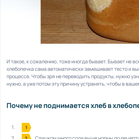
И такое, к сожалению, тоже иногда бывает. Бывает не вс
хлебопечка сама автоматически замешивает тесто и вып
процессе. Чтобы зря не переводить продукты, нужно узна
нужно, а уже потом эту причину устранять, чтобы в ваш
Почему не поднимается хлеб в хлебоп
Слишком много соли выше нормы по рецепту