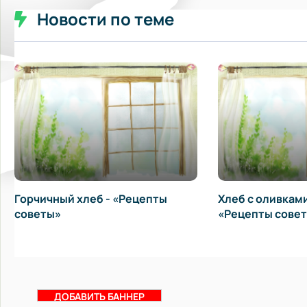
Новости по теме
чичный хлеб - «Рецепты
Хлеб с оливками в хле
еты»
«Рецепты советы»
ДОБАВИТЬ БАННЕР