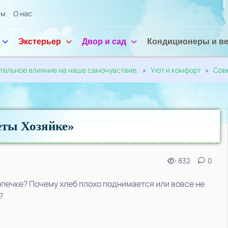
ам
О нас
Экстерьер
Двор и сад
Кондиционеры и в
ительное влияние на наше самочувствие.
»
Уют и комфорт
»
Сов
еты Хозяйке»
832
0
печке? Почему хлеб плохо поднимается или вовсе не
?