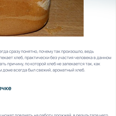
егда сразу понятно, почему так произошло, ведь
екает хлеб, практически без участия человека в данном
ть причину, по которой хлеб не запекается так, как
ем доме всегда был свежий, ароматный хлеб.
ечке
 может повлиять на работу дрожжей, в результате чего