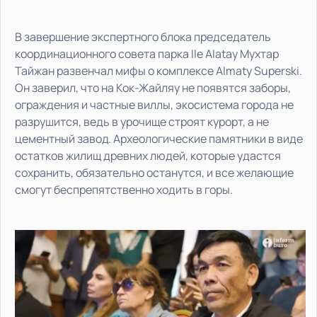
В завершение экспертного блока председатель
координационного совета парка Ile Alatay Мухтар
Тайжан развенчал мифы о комплексе Almaty Superski.
Он заверил, что на Кок-Жайляу не появятся заборы,
ограждения и частные виллы, экосистема города не
разрушится, ведь в урочище строят курорт, а не
цементный завод. Археологические памятники в виде
остатков жилищ древних людей, которые удастся
сохранить, обязательно останутся, и все желающие
смогут беспрепятственно ходить в горы.