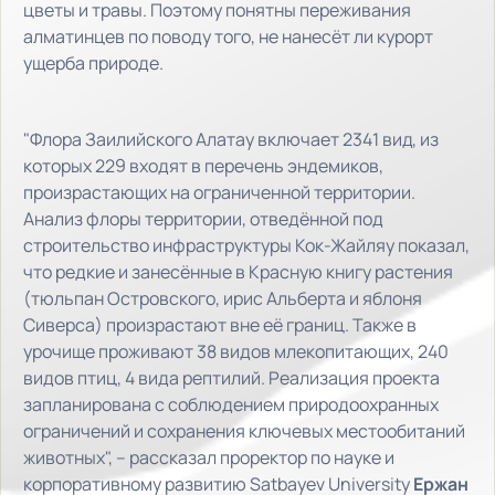
цветы и травы. Поэтому понятны переживания
алматинцев по поводу того, не нанесёт ли курорт
ущерба природе.
"Флора Заилийского Алатау включает 2341 вид, из
которых 229 входят в перечень эндемиков,
произрастающих на ограниченной территории.
Анализ флоры территории, отведённой под
строительство инфраструктуры Кок-Жайляу показал,
что редкие и занесённые в Красную книгу растения
(тюльпан Островского, ирис Альберта и яблоня
Сиверса) произрастают вне её границ. Также в
урочище проживают 38 видов млекопитающих, 240
видов птиц, 4 вида рептилий. Реализация проекта
запланирована с соблюдением природоохранных
ограничений и сохранения ключевых местообитаний
животных", – рассказал проректор по науке и
корпоративному развитию Satbayev University
Ержан