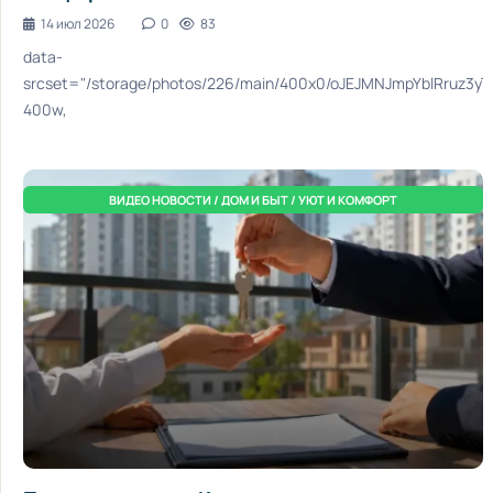
14 июл 2026
0
83
data-
srcset="/storage/photos/226/main/400x0/oJEJMNJmpYblRruz3
400w,
ВИДЕО НОВОСТИ / ДОМ И БЫТ / УЮТ И КОМФОРТ