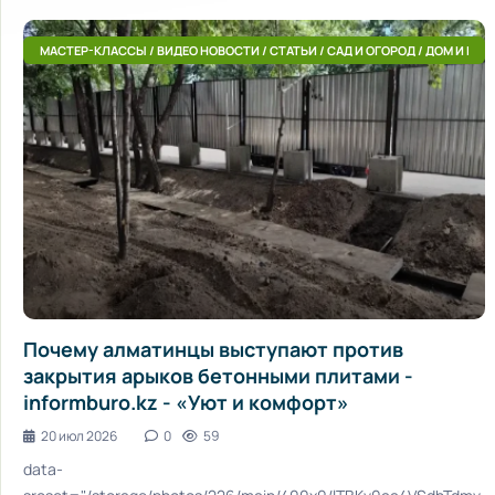
МАСТЕР-КЛАССЫ / ВИДЕО НОВОСТИ / СТАТЬИ / САД И ОГОРОД / ДОМ И БЫТ
Почему алматинцы выступают против
закрытия арыков бетонными плитами -
informburo.kz - «Уют и комфорт»
20 июл 2026
0
59
data-