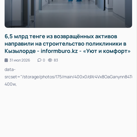
6,5 млрд тенге из возвращённых активов
направили на строительство поликлиники в
Кызылорде - informburo.kz - «Уют и комфорт»
31 июл 2026
0
83
U8blc1OFFwJnwZwus1Ojz58.webp
data-
srcset="/storage/photos/175/main/400x0/dXr4Vx8OaGanynn84Tu
400w,