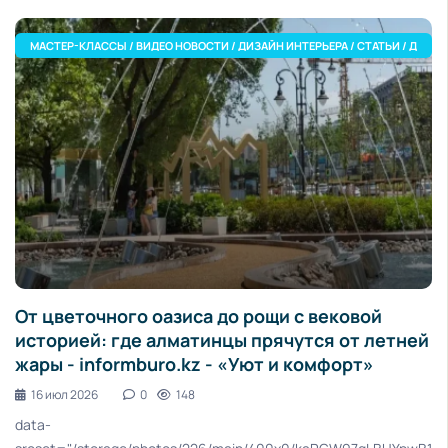
 / УЮТ И КОМФОРТ
МАСТЕР-КЛАССЫ / ВИДЕО НОВОСТИ / ДИЗАЙН ИНТЕРЬЕРА / СТАТЬИ / ДВОР 
От цветочного оазиса до рощи с вековой
историей: где алматинцы прячутся от летней
жары - informburo.kz - «Уют и комфорт»
16 июл 2026
0
148
data-