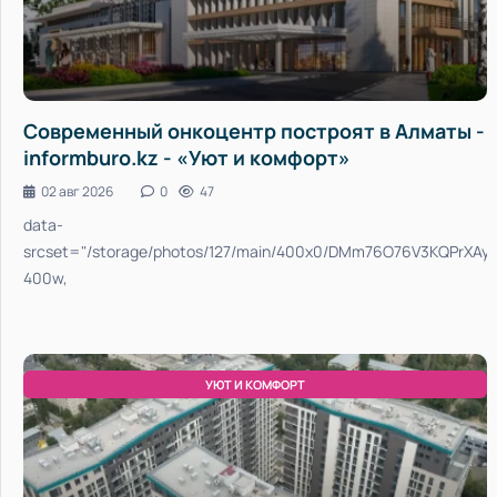
Современный онкоцентр построят в Алматы -
informburo.kz - «Уют и комфорт»
02 авг 2026
0
47
data-
srcset="/storage/photos/127/main/400x0/DMm76O76V3KQPrXAy
400w,
УЮТ И КОМФОРТ