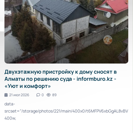
Двухэтажную пристройку к дому сносят в
Алматы по решению суда - informburo.kz -
«Уют и комфорт»
21 июл 2026
0
89
data-
srcset="/storage/photos/221/main/400x0/t6MFPV6xbGgAL8vBV
aa5D7MQwYnCehMY0CQFgaOPfD.webp
400w,