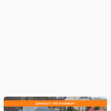
Rc8ozhgltAOA5L00fXA0mGm.webp
Т КОНСТРУКТОР / ВИДЕО НОВОСТИ / УЮТ И КОМФОРТ
ДОМ И БЫТ / УЮТ И КОМФОРТ