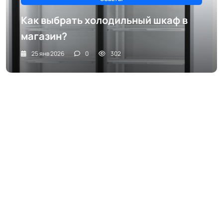
Как выбрать холодильный шкаф в
магазин?
25 янв 2026
0
302
Dqi6ojAxHWUNVRYlSxPAdvQ.webp