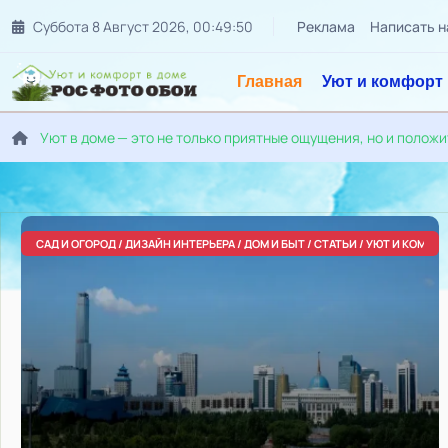
Суббота 8 Август 2026
,
00
:
49
:
52
Реклама
Написать н
Главная
Уют и комфорт
Уют в доме — это не только приятные ощущения, но и полож
САД И ОГОРОД / ДИЗАЙН ИНТЕРЬЕРА / ДОМ И БЫТ / СТАТЬИ / УЮТ И КОМФО