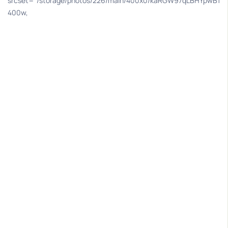
vJOTggLAfCO0tyNRzuMdJzO9.webp
srcset="/storage/photos/226/main/400x0/kaRGW97qLBHYpwB1
400w,