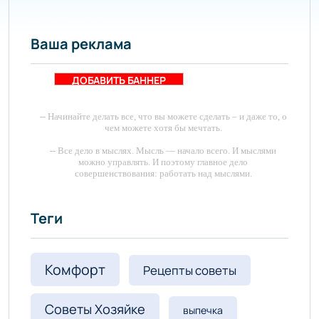
Ваша реклама
ДОБАВИТЬ БАННЕР
-- Начинайте делать все, что вы можете сделать – и даже то, о
чем можете хотя бы мечтать.
-- Все дело в мыслях. Мысль — начало всего. И мыслями
можно управлять. И поэтому главное дело
совершенствования: работать над мыслями.
Fdf9plA8qHDufczTpcvrM.webp
-- Идите уверенно по направлению к мечте. Живите той
жизнью, которую вы сами себе придумали.
Теги
-- Самое большое богатство — это ум. Самая большая нищета
— глупость. Из всех страхов самый пугающий —
самолюбование.
Комфорт
Рецепты советы
-- Лучшее, что можно сделать с хорошим советом, это
пропустить его мимо ушей. Он никогда не бывает полезен
никому, кроме того, кто его дал.
Советы Хозяйке
выпечка