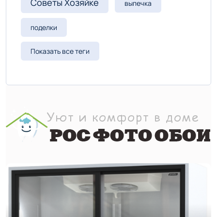
Советы Хозяйке
выпечка
-- Люблю давать советы и очень не люблю, когда их дают мне.
поделки
Показать все теги