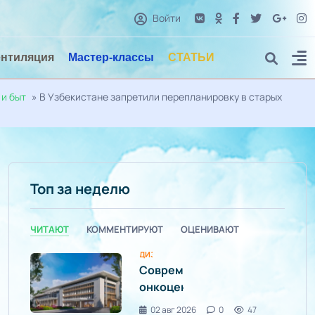
Войти
ентиляция
Мастер-классы
СТАТЬИ
 и быт
» В Узбекистане запретили перепланировку в старых
Топ за неделю
ЧИТАЮТ
КОММЕНТИРУЮТ
ОЦЕНИВАЮТ
ДИЗАЙН ИНТЕРЬЕРА / УЮТ И КОМФОРТ
Современный
онкоцентр
построят
02 авг 2026
0
47