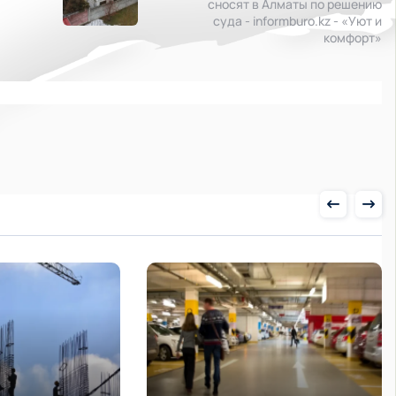
сносят в Алматы по решению
суда - informburo.kz - «Уют и
комфорт»