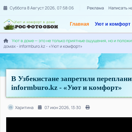
Суббота 8 Август 2026
,
07
:
58
:
07
Реклама
Написать н
Главная
Уют и комфорт
Уют в доме — это не только приятные ощущения, но и полож
домах - informburo.kz - «Уют и комфорт»
В Узбекистане запретили переплани
informburo.kz - «Уют и комфорт»
Харитина
07 июн 2026, 13:30