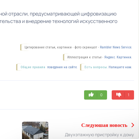
ьной отрасли, предусматривающей цифровизацию
тельства и внедрение технологий искусственного
Цитирование статьи, картинки - фото скриншот -
Rambler News Service.
Иллюстрация к статье -
Яндекс. Картинки.
Общие правила
поведения на сайте.
Есть вопросы.
Напишите нам.
0
1
Следуюшая новость
Двухэтажную пристройку к дому