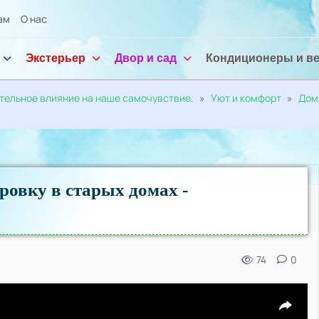
ам
О нас
Экстерьер
Двор и сад
Кондиционеры и в
ительное влияние на наше самочувствие.
»
Уют и комфорт
»
Дом
ровку в старых домах -
74
0