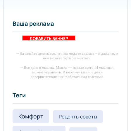
Ваша реклама
ДОБАВИТЬ БАННЕР
-- Начинайте делать все, что вы можете сделать – и даже то, о
чем можете хотя бы мечтать.
-- Все дело в мыслях. Мысль — начало всего. И мыслями
можно управлять. И поэтому главное дело
совершенствования: работать над мыслями.
-- Идите уверенно по направлению к мечте. Живите той
жизнью, которую вы сами себе придумали.
Теги
-- Самое большое богатство — это ум. Самая большая нищета
— глупость. Из всех страхов самый пугающий —
самолюбование.
Комфорт
Рецепты советы
-- Лучшее, что можно сделать с хорошим советом, это
пропустить его мимо ушей. Он никогда не бывает полезен
никому, кроме того, кто его дал.