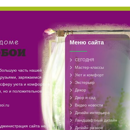
Меню сайта
СЕГОДНЯ
Мастер-классы
 большую часть нашей
Уют и комфорт
друзьями, заряжаемся
Экстерьер
осферу уюта и комфорта в
Декор
, но и положительное
Двор и сад
oi.ru
Видео новости
Дизайн интерьера
Ландшафтный дизайн
Администрация сайта не
Дизайн разное