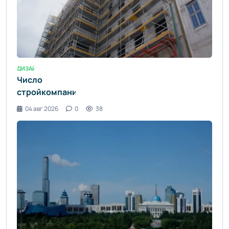
ДИЗАЙН ИНТЕРЬЕРА / УЮТ И КОМФОРТ
Число
стройкомпаний
с
04 авг 2026
0
38
приостановленными
лицензиями
резко
выросло в
Алматы -
informburo.kz
- «Уют и
комфорт»