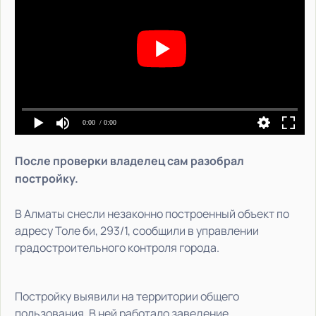
0:00
/ 0:00
После проверки владелец сам разобрал
постройку.
В Алматы снесли незаконно построенный объект по
адресу Толе би, 293/1, сообщили в управлении
градостроительного контроля города.
Постройку выявили на территории общего
пользования. В ней работало заведение