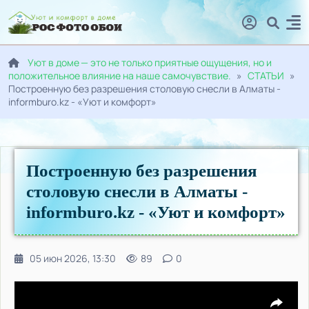
Уют в доме — это не только приятные ощущения, но и
положительное влияние на наше самочувствие.
»
СТАТЬИ
»
Построенную без разрешения столовую снесли в Алматы -
informburo.kz - «Уют и комфорт»
Построенную без разрешения
столовую снесли в Алматы -
informburo.kz - «Уют и комфорт»
05 июн 2026, 13:30
89
0