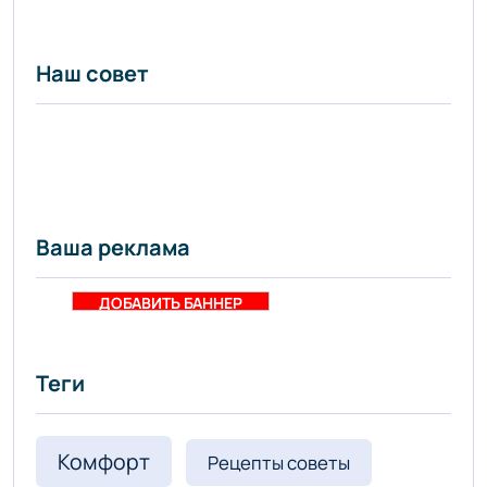
правом
берегу
Наш совет
обсудили в
Астане -
informburo.kz
- «Уют и
комфорт»
Ваша реклама
ДОБАВИТЬ БАННЕР
Теги
Комфорт
Рецепты советы