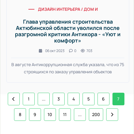
ДИЗАЙН ИНТЕРЬЕРА / ДОМ И БЫТ / СТАТЬИ / 
Глава управления строительства
Актюбинской области уволился после
разгромной критики Антикора - «Уют и
комфорт»
06 окт 2023
0
703
В августе Антикоррупционная служба указала, что из 75
строящихся по заказу управления объектов
1
...
3
4
5
6
7
8
9
10
11
...
200