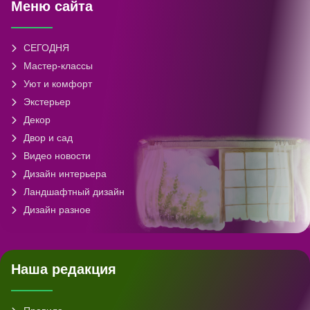
Меню сайта
СЕГОДНЯ
Мастер-классы
Уют и комфорт
Экстерьер
Декор
Двор и сад
Видео новости
Дизайн интерьера
Ландшафтный дизайн
Дизайн разное
Наша редакция