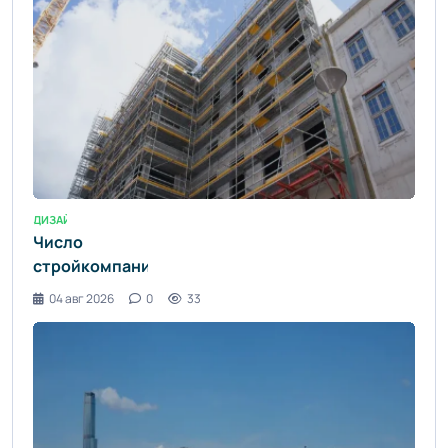
комфорт»
ДИЗАЙН ИНТЕРЬЕРА / УЮТ И КОМФОРТ
Число
стройкомпаний
с
04 авг 2026
0
33
приостановленными
лицензиями
резко
выросло в
Алматы -
informburo.kz