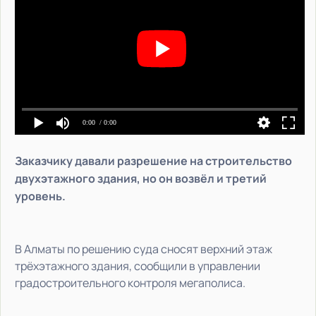
0:00
/ 0:00
Заказчику давали разрешение на строительство
двухэтажного здания, но он возвёл и третий
уровень.
В Алматы по решению суда сносят верхний этаж
трёхэтажного здания, сообщили в управлении
градостроительного контроля мегаполиса.