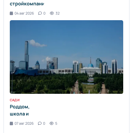
стройкомпаний
с
04 авг 2026
0
32
приостановленными
лицензиями
резко
выросло в
Алматы -
informburo.kz
- «Уют и
комфорт»
САД И ОГОРОД / ДИЗАЙН ИНТЕРЬЕРА / ДОМ И БЫТ / СТАТЬИ / УЮТ И КОМФОР
Роддом,
школа и
бизнес-
07 авг 2026
0
5
центр.