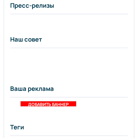
Проекты
Пресс-релизы
новой
застройки на
правом
берегу
Наш совет
обсудили в
Астане -
informburo.kz
- «Уют и
комфорт»
Ваша реклама
ДОБАВИТЬ БАННЕР
Теги